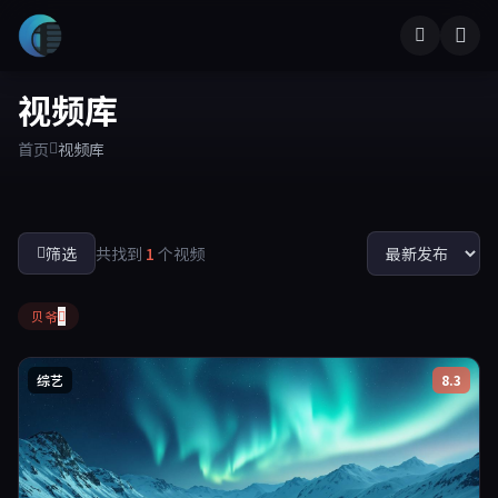
视频库
首页
视频库
筛选
共找到
1
个视频
贝爷
综艺
8.3