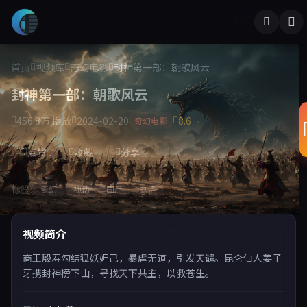
2:28:00
首页
视频库
奇幻电影
封神第一部：朝歌风云
封神第一部：朝歌风云
456.8万 播放
2024-02-20
8.6
奇幻电影
点赞
收藏
分享
标签:
奇幻
神话
国产
史诗
视频简介
商王殷寿勾结狐妖妲己，暴虐无道，引发天谴。昆仑仙人姜子
牙携封神榜下山，寻找天下共主，以救苍生。