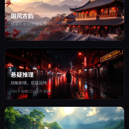
国风古韵
传承千年的东方美学
96 个视频
345.7万 观看
悬疑推理
烧脑剧情，层层反转
84 个视频
234.6万 观看