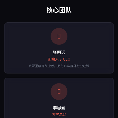
核心团队
张明远
创始人 & CEO
资深互联网从业者，拥有15年媒体行业经验
李思涵
内容总监