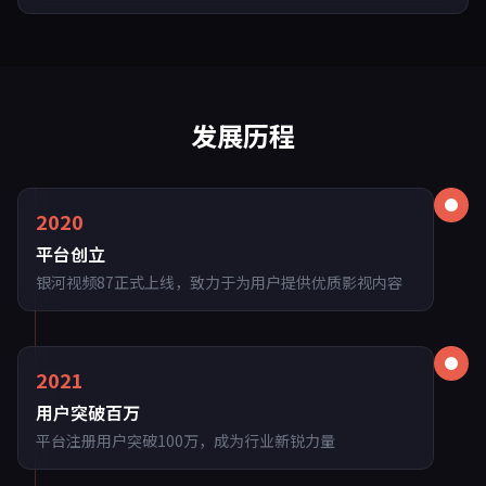
发展历程
2020
平台创立
银河视频87正式上线，致力于为用户提供优质影视内容
2021
用户突破百万
平台注册用户突破100万，成为行业新锐力量