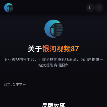
关于
银河视频87
专业影视内容平台，汇聚全球优质影视资源，为用户提供一
站式观影资讯服务
首页
关于平台
品牌故事